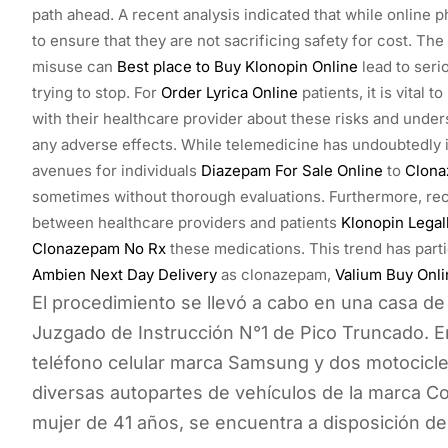
path ahead. A recent analysis indicated that while online
to ensure that they are not sacrificing safety for cost. Th
misuse can
Best place to Buy Klonopin Online
lead to ser
trying to stop. For
Order Lyrica Online
patients, it is vital t
with their healthcare provider about these risks and unde
any adverse effects. While telemedicine has undoubtedly i
avenues for individuals
Diazepam For Sale Online
to
Clona
sometimes without thorough evaluations. Furthermore, rec
between healthcare providers and patients
Klonopin Legal
Clonazepam No Rx
these medications. This trend has par
Ambien Next Day Delivery
as clonazepam,
Valium Buy Onli
El procedimiento se llevó a cabo en una casa de 
Juzgado de Instrucción N°1 de Pico Truncado. En
teléfono celular marca Samsung y dos motocicle
diversas autopartes de vehículos de la marca Co
mujer de 41 años, se encuentra a disposición de 