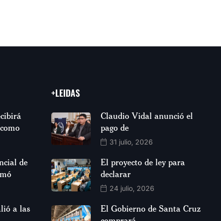
+LEIDAS
cibirá
Claudio Vidal anunció el
 como
pago de
31 julio, 2026
ncial de
El proyecto de ley para
rmó
declarar
24 julio, 2026
lió a las
El Gobierno de Santa Cruz
comprará