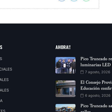
AS
AHORA!!
Pico Truncado re
S
luminarias LED
CIALES
7 agosto, 2026
ALES
El Consejo Provi
Educación confi
ALES
6 agosto, 2026
CA
Pico Truncado sa
TES
calles