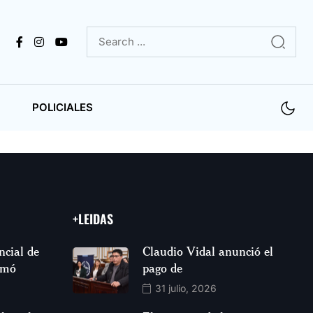
POLICIALES
+LEIDAS
ncial de
Claudio Vidal anunció el
rmó
pago de
31 julio, 2026