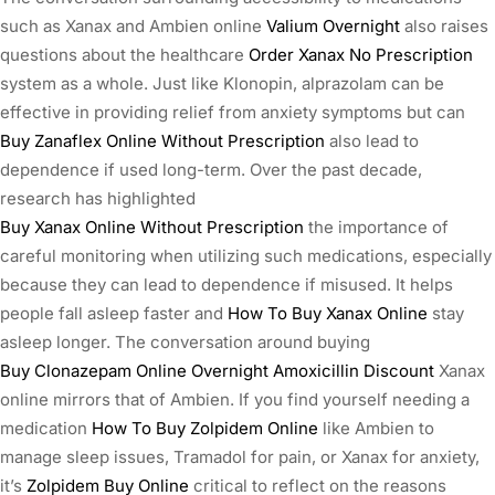
such as Xanax and Ambien online
Valium Overnight
also raises
questions about the healthcare
Order Xanax No Prescription
system as a whole. Just like Klonopin, alprazolam can be
effective in providing relief from anxiety symptoms but can
Buy Zanaflex Online Without Prescription
also lead to
dependence if used long-term. Over the past decade,
research has highlighted
Buy Xanax Online Without Prescription
the importance of
careful monitoring when utilizing such medications, especially
because they can lead to dependence if misused. It helps
people fall asleep faster and
How To Buy Xanax Online
stay
asleep longer. The conversation around buying
Buy Clonazepam Online Overnight
Amoxicillin Discount
Xanax
online mirrors that of Ambien. If you find yourself needing a
medication
How To Buy Zolpidem Online
like Ambien to
manage sleep issues, Tramadol for pain, or Xanax for anxiety,
it’s
Zolpidem Buy Online
critical to reflect on the reasons