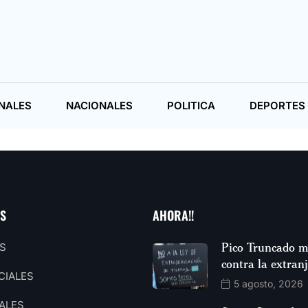
NALES
NACIONALES
POLITICA
DEPORTES
AS
AHORA!!
Pico Truncado m
S
contra la extran
CIALES
5 agosto, 2026
ALES