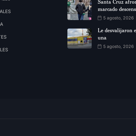
Santa Cruz afro
marcado descen
ALES
5 agosto, 2026
CA
Le desvalijaron e
TES
una
5 agosto, 2026
ALES