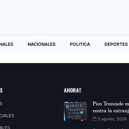
NALES
NACIONALES
POLITICA
DEPORTES
AS
AHORA!!
Pico Truncado m
S
contra la extran
CIALES
5 agosto, 2026
ALES