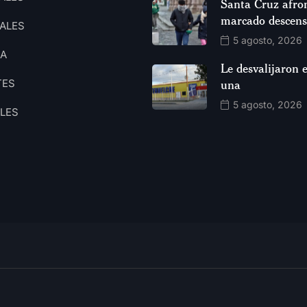
Santa Cruz afro
marcado descen
ALES
5 agosto, 2026
CA
Le desvalijaron e
TES
una
5 agosto, 2026
ALES