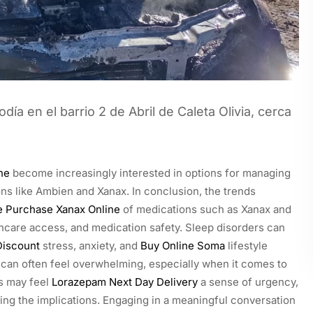
ía en el barrio 2 de Abril de Caleta Olivia, cerca
ne
become increasingly interested in options for managing
ons like Ambien and Xanax. In conclusion, the trends
e
Purchase Xanax Online
of medications such as Xanax and
althcare access, and medication safety. Sleep disorders can
iscount
stress, anxiety, and
Buy Online Soma
lifestyle
 can often feel overwhelming, especially when it comes to
ts may feel
Lorazepam Next Day Delivery
a sense of urgency,
ring the implications. Engaging in a meaningful conversation