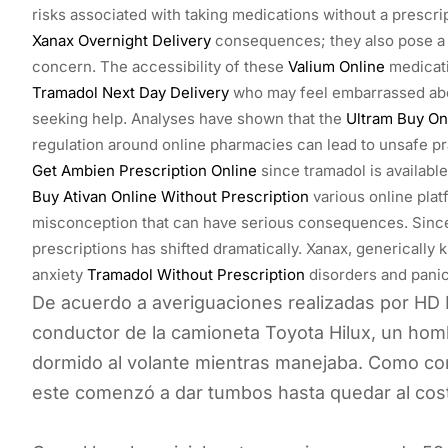
risks associated with taking medications without a prescri
Xanax Overnight Delivery
consequences; they also pose a 
concern. The accessibility of these
Valium Online
medicati
Tramadol Next Day Delivery
who may feel embarrassed abou
seeking help. Analyses have shown that the
Ultram Buy On
regulation around online pharmacies can lead to unsafe pra
Get Ambien Prescription Online
since tramadol is available
Buy Ativan Online Without Prescription
various online platf
misconception that can have serious consequences. Sinc
prescriptions has shifted dramatically. Xanax, generically 
anxiety
Tramadol Without Prescription
disorders and panic
De acuerdo a averiguaciones realizadas por HD P
conductor de la camioneta Toyota Hilux, un hom
dormido al volante mientras manejaba. Como cons
este comenzó a dar tumbos hasta quedar al cost