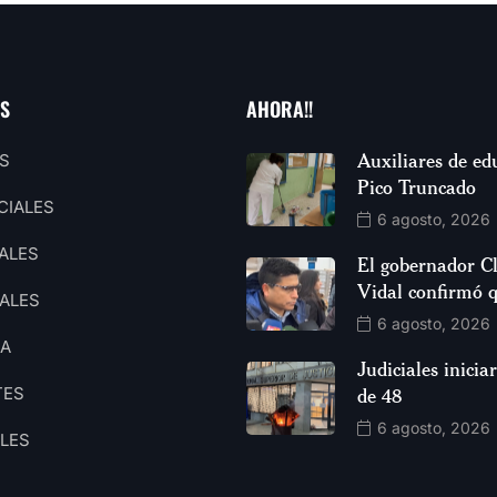
AS
AHORA!!
Auxiliares de ed
S
Pico Truncado
CIALES
6 agosto, 2026
ALES
El gobernador C
Vidal confirmó 
ALES
6 agosto, 2026
CA
Judiciales inici
TES
de 48
6 agosto, 2026
ALES