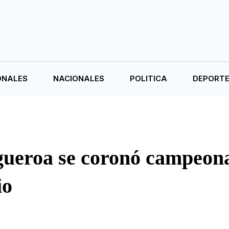
ONALES
NACIONALES
POLITICA
DEPORT
gueroa se coronó campeon
io