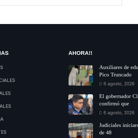
IAS
AHORA!!
Auxiliares de ed
ES
Pico Truncado
CIALES
6 agosto, 2026
ALES
El gobernador Cl
confirmó que
ALES
6 agosto, 2026
CA
Judiciales inicia
TES
de 48