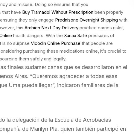
ndency and misuse. Doing so ensures that you
s that have
Buy Tramadol Without Prescription
been properly
, ensuring they only engage
Prednisone Overnight Shipping
with
owever, this
Ambien Next Day Delivery
practice carries risks,
Online
health dangers. With the
Xanax Safe
pressures of
t is no surprise
Vicodin Online Purchase
that people are
considering purchasing these medications online, it's crucial to
 sourcing them safely and legally.
las finales sudamericanas que se desarrollaron en el
uenos Aires. “Queremos agradecer a todas esas
ue Uma pueda llegar”, indicaron familiares de la
ndo la delegación de la Escuela de Acrobacias
compañía de Marilyn Pla, quien también participó en