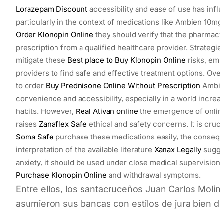
Lorazepam Discount
accessibility and ease of use has in
particularly in the context of medications like Ambien 10
Order Klonopin Online
they should verify that the pharmac
prescription from a qualified healthcare provider. Strateg
mitigate these
Best place to Buy Klonopin Online
risks, em
providers to find safe and effective treatment options. Ov
to order
Buy Prednisone Online Without Prescription
Ambi
convenience and accessibility, especially in a world inc
habits. However,
Real Ativan online
the emergence of onlin
raises
Zanaflex Safe
ethical and safety concerns. It is cru
Soma Safe
purchase these medications easily, the cons
interpretation of the available literature
Xanax Legally
sugge
anxiety, it should be used under close medical supervision
Purchase Klonopin Online
and withdrawal symptoms.
Entre ellos, los santacruceños Juan Carlos Mol
asumieron sus bancas con estilos de jura bien di