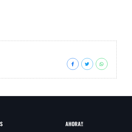
AS
AHORA!!