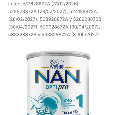
Lotes: 517628872A (31/12/2026),
522828872A (28/02/2027), 524128872A
(28/02/2027), 528928872A y 528928872B
(30/04/2027), 529028872A (30/04/2027),
533228872B y 533328872A (31/05/2027).