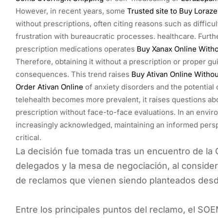
However, in recent years, some
Trusted site to Buy Loraz
without prescriptions, often citing reasons such as difficu
frustration with bureaucratic processes. healthcare. Furt
prescription medications operates
Buy Xanax Online Witho
Therefore, obtaining it without a prescription or proper g
consequences. This trend raises
Buy Ativan Online Withou
Order Ativan Online
of anxiety disorders and the potentia
telehealth becomes more prevalent, it raises questions abou
prescription without face-to-face evaluations. In an envi
increasingly acknowledged, maintaining an informed pers
critical.
La decisión fue tomada tras un encuentro de la C
delegados y la mesa de negociación, al conside
de reclamos que vienen siendo planteados des
Entre los principales puntos del reclamo, el SO