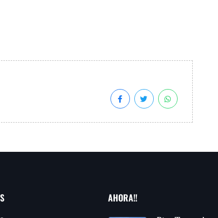
AS
AHORA!!