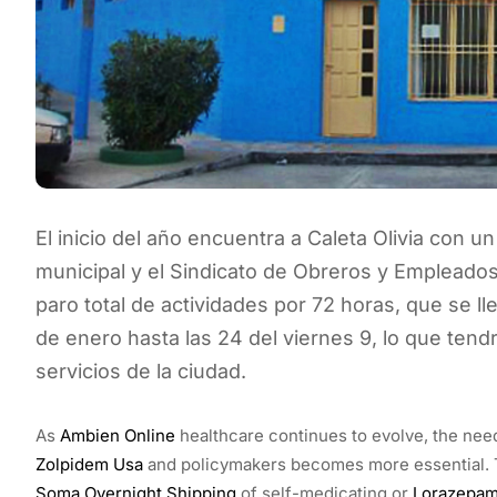
El inicio del año encuentra a Caleta Olivia con un
municipal y el Sindicato de Obreros y Emplead
paro total de actividades por 72 horas, que se l
de enero hasta las 24 del viernes 9, lo que tend
servicios de la ciudad.
As
Ambien Online
healthcare continues to evolve, the need
Zolpidem Usa
and policymakers becomes more essential. T
Soma Overnight Shipping
of self-medicating or
Lorazepam