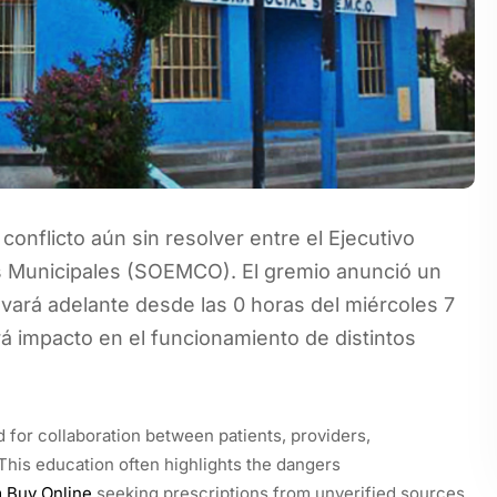
 conflicto aún sin resolver entre el Ejecutivo
os Municipales (SOEMCO). El gremio anunció un
levará adelante desde las 0 horas del miércoles 7
rá impacto en el funcionamiento de distintos
 for collaboration between patients, providers,
his education often highlights the dangers
 Buy Online
seeking prescriptions from unverified sources.