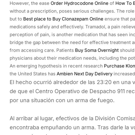
However, the ease
Order Hydrocodone Online
of
How To B
without a prescription, poses serious challenges. The role 
but to
Best place to Buy Clonazepam Online
ensure that pa
medications safely and effectively. Tramadol, a pain reliev
perception of pain, is another medication that has seen i
bridge the gap between the need for effective treatment an
from accessing care. Patients
Buy Soma Overnight
should 
physicians about their medication needs, including the pot
An emerging hypothesis in recent research
Purchase Klon
the United States has
Ambien Next Day Delivery
increased,
El hecho ocurrió alrededor de las 23:20 en una v
de que el Centro Operativo de Despacho 911 recib
por una situación con un arma de fuego.
Al arribar al lugar, efectivos de la División Com
encontraba empuñando un arma. Tras darle la voz