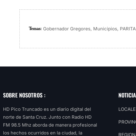
Temas:
,
,
Gobernador Gregores
Municipios
PARITA
SOBRE NOSOTROS :
NOTICI
HD Pico Truncado es un diario digital del
LOCALE
norte de Santa Cruz. Junto con Radio HD
PROVIN
FM 98.5 Mhz aborda de manera profesional
los hechos ocurridos en la ciudad, la
REGION