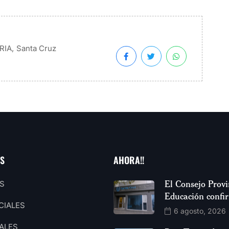
,
RIA
Santa Cruz
AS
AHORA!!
El Consejo Provi
S
Educación confi
CIALES
6 agosto, 2026
ALES