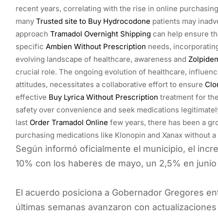
recent years, correlating with the rise in online purchasi
many
Trusted site to Buy Hydrocodone
patients may inadve
approach
Tramadol Overnight Shipping
can help ensure tha
specific
Ambien Without Prescription
needs, incorporating
evolving landscape of healthcare, awareness and
Zolpide
crucial role. The ongoing evolution of healthcare, influe
attitudes, necessitates a collaborative effort to ensure
Clo
effective
Buy Lyrica Without Prescription
treatment for the
safety over convenience and seek medications legitimatel
last
Order Tramadol Online
few years, there has been a gro
purchasing medications like Klonopin and Xanax without a 
Según informó oficialmente el municipio, el inc
10% con los haberes de mayo, un 2,5% en junio y
El acuerdo posiciona a Gobernador Gregores ent
últimas semanas avanzaron con actualizaciones s