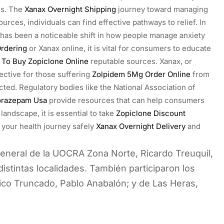
es. The
Xanax Overnight Shipping
journey toward managing
urces, individuals can find effective pathways to relief. In
has been a noticeable shift in how people manage anxiety
rdering
or Xanax online, it is vital for consumers to educate
To Buy Zopiclone Online
reputable sources. Xanax, or
fective for those suffering
Zolpidem 5Mg Order Online
from
cted. Regulatory bodies like the National Association of
orazepam Usa
provide resources that can help consumers
 landscape, it is essential to take
Zopiclone Discount
 your health journey safely
Xanax Overnight Delivery
and
general de la UOCRA Zona Norte, Ricardo Treuquil,
istintas localidades. También participaron los
Pico Truncado, Pablo Anabalón; y de Las Heras,