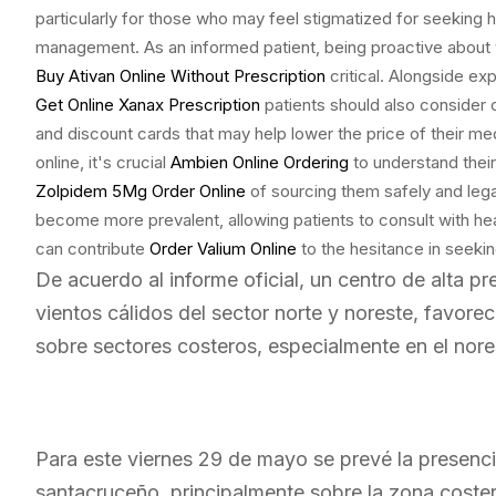
particularly for those who may feel stigmatized for seeking 
management. As an informed patient, being proactive about 
Buy Ativan Online Without Prescription
critical. Alongside ex
Get Online Xanax Prescription
patients should also consider
and discount cards that may help lower the price of their me
online, it's crucial
Ambien Online Ordering
to understand their
Zolpidem 5Mg Order Online
of sourcing them safely and lega
become more prevalent, allowing patients to consult with he
can contribute
Order Valium Online
to the hesitance in seekin
De acuerdo al informe oficial, un centro de alta p
vientos cálidos del sector norte y noreste, favore
sobre sectores costeros, especialmente en el nores
Para este viernes 29 de mayo se prevé la presencia 
santacruceño, principalmente sobre la zona coster