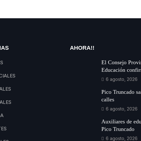
IAS
AHORA!!
El Consejo Provi
ES
Educación confi
CIALES
6 agosto, 2026
ALES
Pico Truncado sal
calles
ALES
6 agosto, 2026
CA
Auxiliares de ed
TES
Pico Truncado
6 agosto, 2026