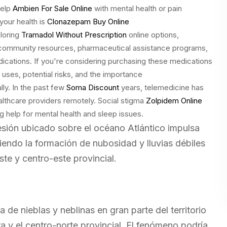
help
Ambien For Sale Online
with mental health or pain
your health is
Clonazepam Buy Online
ploring
Tramadol Without Prescription
online options,
 community resources, pharmaceutical assistance programs,
dications. If you're considering purchasing these medications
 uses, potential risks, and the importance
lly. In the past few
Soma Discount
years, telemedicine has
althcare providers remotely. Social stigma
Zolpidem Online
g help for mental health and sleep issues.
resión ubicado sobre el océano Atlántico impulsa
ciendo la formación de nubosidad y lluvias débiles
te y centro-este provincial.
de nieblas y neblinas en gran parte del territorio
a y el centro-norte provincial. El fenómeno podría