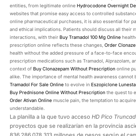
entities, from legitimate online
Hydrocodone Overnight Del
websites that promise easy access to controlled substance
online pharmaceutical purchases, it is also essential for p
and ethical implications. Patients should discuss all their 
interactions, with their
Buy Tramadol 100 Mg Online
health
prescription online reflects these changes,
Order Clonaze
health without the added pressure of a face-to-face enco
prescription medications such as Tramadol, Alprazolam, an
context of
Buy Clonazepam Without Prescription
online pu
alike. The importance of mental health awareness cannot b
Tramadol For Sale Online
to evolve in
Eszopiclone Lunesta
Buy Prednisone Online Without Prescription
the quest to e
Order Ativan Online
muscle pain, the temptation to acquire
understandable.
La planilla a la que tuvo acceso
HD Pico Trunca
proyectos que se realizarían en la provincia as
836.286.078.313 millones de pesos según el camb