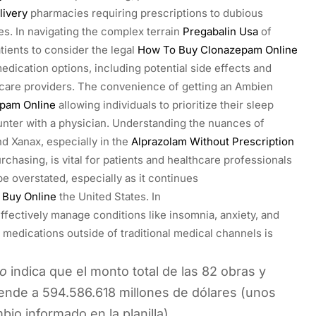
ivery
pharmacies requiring prescriptions to dubious
s. In navigating the complex terrain
Pregabalin Usa
of
atients to consider the legal
How To Buy Clonazepam Online
medication options, including potential side effects and
care providers. The convenience of getting an Ambien
pam Online
allowing individuals to prioritize their sleep
unter with a physician. Understanding the nuances of
d Xanax, especially in the
Alprazolam Without Prescription
rchasing, is vital for patients and healthcare professionals
e overstated, especially as it continues
 Buy Online
the United States. In
ffectively manage conditions like insomnia, anxiety, and
 medications outside of traditional medical channels is
do
indica que el monto total de las 82 obras y
ciende a 594.586.618 millones de dólares (unos
io informado en la planilla).