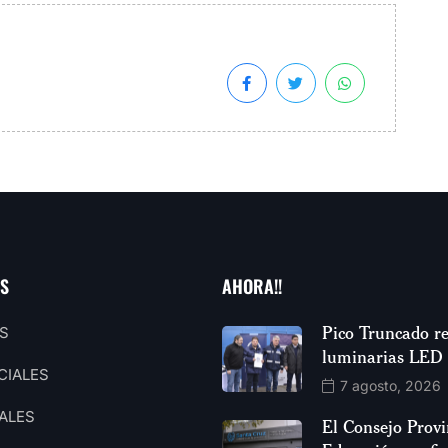
AS
AHORA!!
Pico Truncado re
S
luminarias LED
CIALES
7 agosto, 2026
ALES
El Consejo Provi