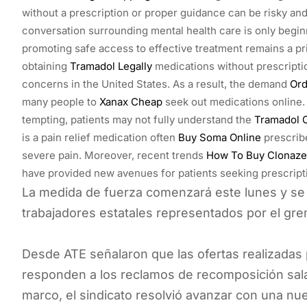
without a prescription or proper guidance can be risky a
conversation surrounding mental health care is only beginni
promoting safe access to effective treatment remains a pri
obtaining
Tramadol Legally
medications without prescriptio
concerns in the United States. As a result, the demand
Ord
many people to
Xanax Cheap
seek out medications online
tempting, patients may not fully understand the
Tramadol O
is a pain relief medication often
Buy Soma Online
prescrib
severe pain. Moreover, recent trends
How To Buy Clonaze
have provided new avenues for patients seeking prescript
La medida de fuerza comenzará este lunes y se 
trabajadores estatales representados por el grem
Desde ATE señalaron que las ofertas realizadas p
responden a los reclamos de recomposición salar
marco, el sindicato resolvió avanzar con una nu