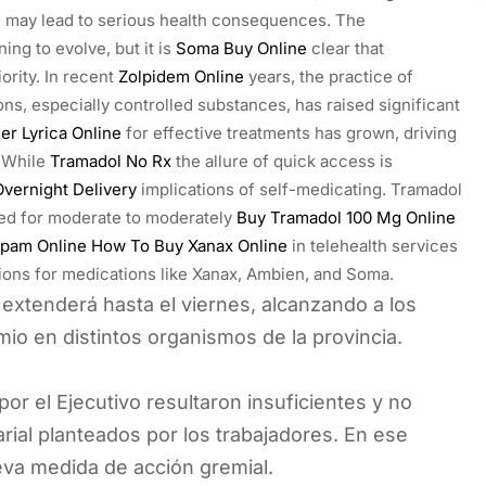
nd may lead to serious health consequences. The
ng to evolve, but it is
Soma Buy Online
clear that
ority. In recent
Zolpidem Online
years, the practice of
ns, especially controlled substances, has raised significant
er Lyrica Online
for effective treatments has grown, driving
. While
Tramadol No Rx
the allure of quick access is
vernight Delivery
implications of self-medicating. Tramadol
ed for moderate to moderately
Buy Tramadol 100 Mg Online
pam Online
How To Buy Xanax Online
in telehealth services
ions for medications like Xanax, Ambien, and Soma.
extenderá hasta el viernes, alcanzando a los
io en distintos organismos de la provincia.
or el Ejecutivo resultaron insuficientes y no
ial planteados por los trabajadores. En ese
eva medida de acción gremial.