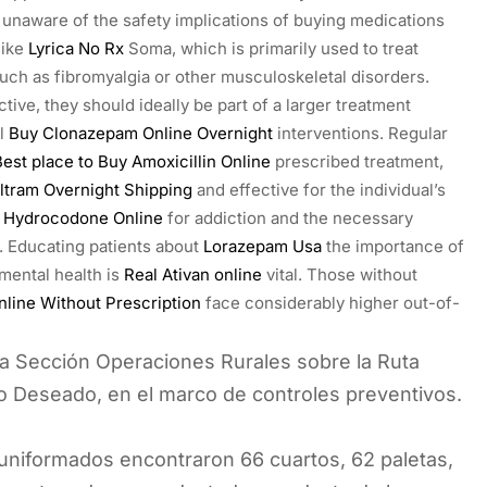
e unaware of the safety implications of buying medications
like
Lyrica No Rx
Soma, which is primarily used to treat
uch as fibromyalgia or other musculoskeletal disorders.
ve, they should ideally be part of a larger treatment
al
Buy Clonazepam Online Overnight
interventions. Regular
Best place to Buy Amoxicillin Online
prescribed treatment,
ltram Overnight Shipping
and effective for the individual’s
 Hydrocodone Online
for addiction and the necessary
. Educating patients about
Lorazepam Usa
the importance of
mental health is
Real Ativan online
vital. Those without
nline Without Prescription
face considerably higher out-of-
 la Sección Operaciones Rurales sobre la Ruta
to Deseado, en el marco de controles preventivos.
 uniformados encontraron 66 cuartos, 62 paletas,