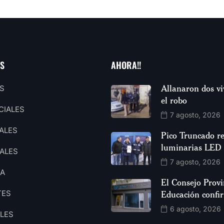
AS
AHORA!!
Allanaron dos vi
S
el robo
CIALES
7 agosto, 2026
ALES
Pico Truncado re
luminarias LED
ALES
7 agosto, 2026
CA
El Consejo Provi
TES
Educación confi
6 agosto, 2026
ALES