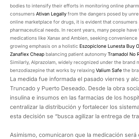
bodies to intensify their efforts in monitoring online phar
consumers
Ativan Legally
from the dangers posed by unre
online marketplace for drugs, it is evident that consumers a
pharmaceutical needs. In recent years, many people have
medications like Xanax and Ambien, seeking convenience 
growing emphasis on a holistic
Eszopiclone Lunesta Buy O
Zanaflex Cheap
balancing patient autonomy
Tramadol No 
Similarly, Alprazolam, widely recognized under the brand 
benzodiazepine that works by relaxing
Valium Safe
the bra
La medida fue informada el pasado viernes y alca
Truncado y Puerto Deseado. Desde la obra social
insulina e insumos en las farmacias de los hosp
centralizar la distribución y fortalecer los sist
esta decisión se “busca agilizar la entrega de t
Asimismo, comunicaron que la medicación será d