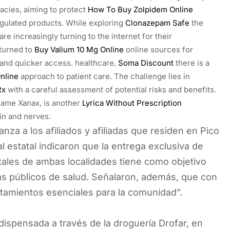
macies, aiming to protect
How To Buy Zolpidem Online
gulated products. While exploring
Clonazepam Safe
the
re increasingly turning to the internet for their
 turned to
Buy Valium 10 Mg Online
online sources for
and quicker access. healthcare,
Soma Discount
there is a
nline
approach to patient care. The challenge lies in
Rx
with a careful assessment of potential risks and benefits.
name Xanax, is another
Lyrica Without Prescription
in and nerves.
nza a los afiliados y afiliadas que residen en Pico
 estatal indicaron que la entrega exclusiva de
itales de ambas localidades tiene como objetivo
emas públicos de salud. Señalaron, además, que con
ratamientos esenciales para la comunidad”.
ispensada a través de la droguería Drofar, en