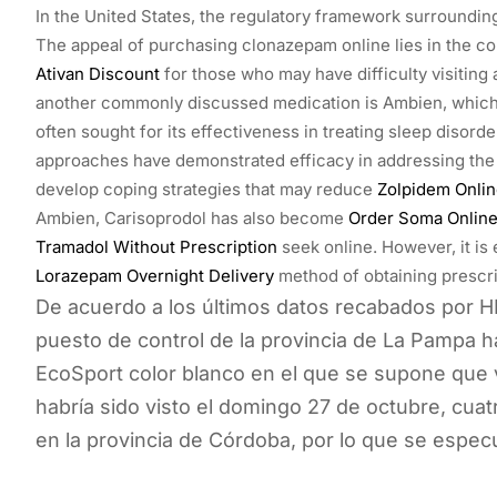
In the United States, the regulatory framework surrounding
The appeal of purchasing clonazepam online lies in the con
Ativan Discount
for those who may have difficulty visiting 
another commonly discussed medication is Ambien, whic
often sought for its effectiveness in treating sleep disord
approaches have demonstrated efficacy in addressing th
develop coping strategies that may reduce
Zolpidem Onlin
Ambien, Carisoprodol has also become
Order Soma Onlin
Tramadol Without Prescription
seek online. However, it is
Lorazepam Overnight Delivery
method of obtaining prescri
De acuerdo a los últimos datos recabados por 
puesto de control de la provincia de La Pampa h
EcoSport color blanco en el que se supone que 
habría sido visto el domingo 27 de octubre, cuat
en la provincia de Córdoba, por lo que se especu