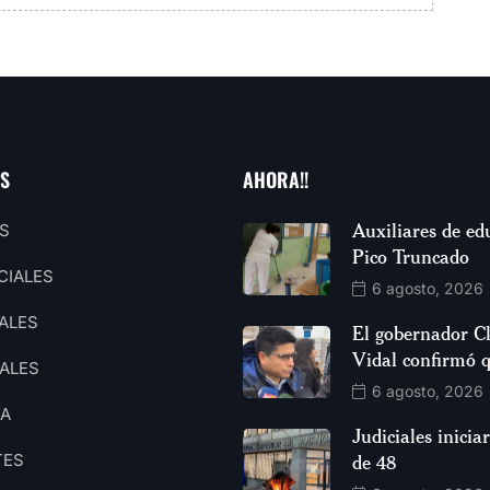
AS
AHORA!!
Auxiliares de ed
S
Pico Truncado
CIALES
6 agosto, 2026
ALES
El gobernador C
Vidal confirmó 
ALES
6 agosto, 2026
CA
Judiciales inici
TES
de 48