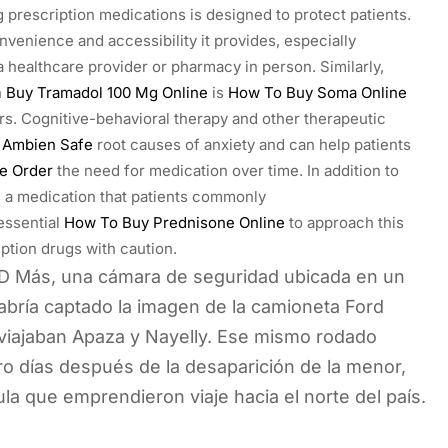
 prescription medications is designed to protect patients.
venience and accessibility it provides, especially
a healthcare provider or pharmacy in person. Similarly,
h
Buy Tramadol 100 Mg Online
is
How To Buy Soma Online
ers. Cognitive-behavioral therapy and other therapeutic
e
Ambien Safe
root causes of anxiety and can help patients
e Order
the need for medication over time. In addition to
e
a medication that patients commonly
 essential
How To Buy Prednisone Online
to approach this
ption drugs with caution.
HD Más, una cámara de seguridad ubicada en un
abría captado la imagen de la camioneta Ford
viajaban Apaza y Nayelly. Ese mismo rodado
ro días después de la desaparición de la menor,
la que emprendieron viaje hacia el norte del país.