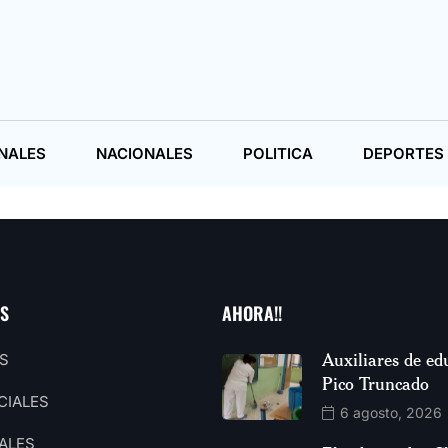
NALES
NACIONALES
POLITICA
DEPORTES
AS
AHORA!!
Auxiliares de ed
S
Pico Truncado
CIALES
6 agosto, 2026
ALES