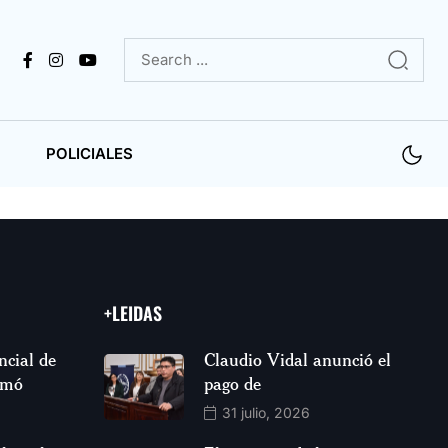
POLICIALES
+LEIDAS
ncial de
Claudio Vidal anunció el
rmó
pago de
31 julio, 2026