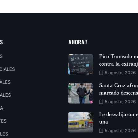
AS
AHORA!!
Pico Truncado m
S
contra la extran
CIALES
5 agosto, 2026
ALES
Santa Cruz afro
marcado descen
ALES
5 agosto, 2026
CA
Le desvalijaron e
TES
una
5 agosto, 2026
ALES