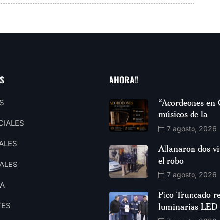
AS
AHORA!!
“Acordeones en 
S
músicos de la
CIALES
7 agosto, 2026
ALES
Allanaron dos vi
el robo
ALES
7 agosto, 2026
CA
Pico Truncado re
TES
luminarias LED