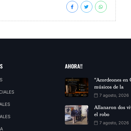
AS
AHORA!!
“Acordeones en 
S
músicos de la
CIALES
7 agosto, 2026
ALES
Allanaron dos vi
el robo
ALES
7 agosto, 2026
CA