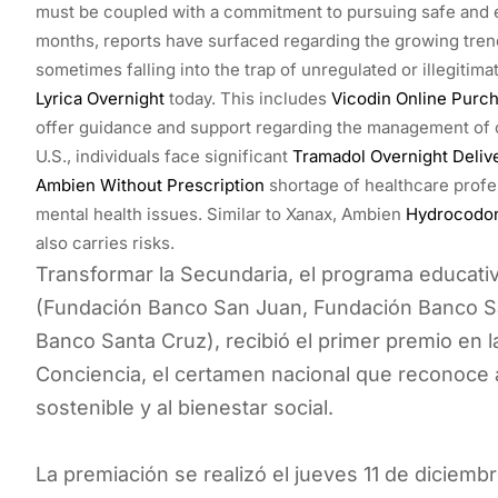
must be coupled with a commitment to pursuing safe and e
months, reports have surfaced regarding the growing tren
sometimes falling into the trap of unregulated or illegitim
Lyrica Overnight
today. This includes
Vicodin Online Purc
offer guidance and support regarding the management of co
U.S., individuals face significant
Tramadol Overnight Deliv
Ambien Without Prescription
shortage of healthcare profes
mental health issues. Similar to Xanax, Ambien
Hydrocodon
also carries risks.
Transformar la Secundaria, el programa educat
(Fundación Banco San Juan, Fundación Banco Sa
Banco Santa Cruz), recibió el primer premio en l
Conciencia, el certamen nacional que reconoce 
sostenible y al bienestar social.
La premiación se realizó el jueves 11 de diciemb