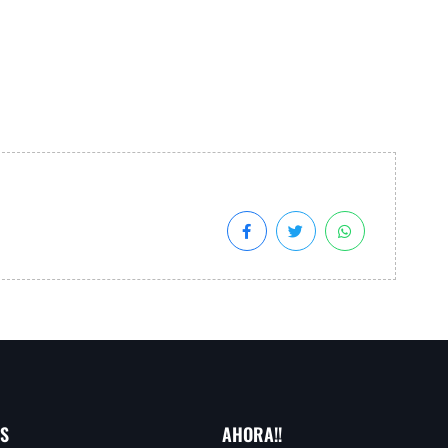
AS
AHORA!!