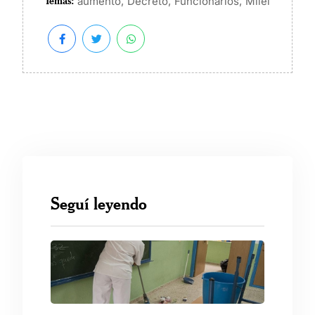
Temas:
,
,
,
aumento
Decreto
Funcionarios
Milei
Seguí leyendo