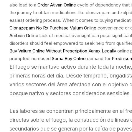
also lead to a
Order Ativan Online
cycle of dependency that is 
the journey to obtain medications like clonazepam and zolpid
easiest ordering process. When it comes to buying medications
Clonazepam No Rx
Purchase Valium Online
convenience or c
Ambien Online
lack of medical oversight can pose significant 
disorders should feel empowered to seek help from qualified 
Buy Valium Online Without Prescription
Xanax Legally
online p
prompted increased
Soma Buy Online
demand for
Prednison
El fuego se mantuvo activo durante toda la noche, 
primeras horas del día. Desde temprano, brigadis
varios sectores del área afectada con el objetivo 
bosque nativo y sectores considerados sensibles.
Las labores se concentran principalmente en el fre
directas sobre el fuego, la construcción de líneas
secundarios que se generan por la caída de pavesa