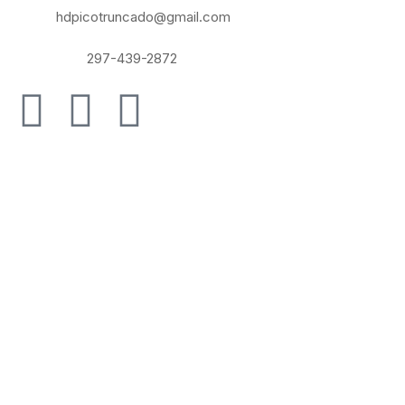
Email :
hdpicotruncado@gmail.com
Whatsapp:
297-439-2872