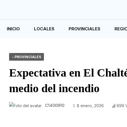
INICIO
LOCALES
PROVINCIALES
REGI
- PROVINCIALES
Expectativa en El Chalté
medio del incendio
C1400910
8 enero, 2026
699 V