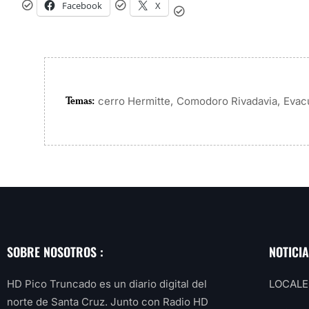
Facebook
X
Temas:
,
,
cerro Hermitte
Comodoro Rivadavia
Evac
SOBRE NOSOTROS :
NOTICI
HD Pico Truncado es un diario digital del
LOCALE
norte de Santa Cruz. Junto con Radio HD