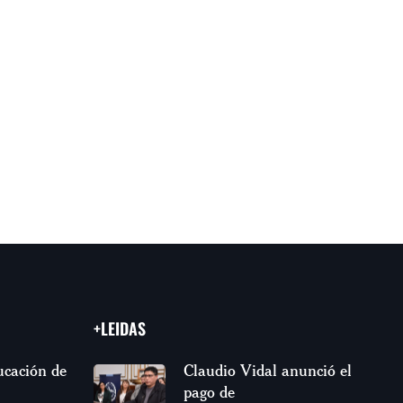
+LEIDAS
ucación de
Claudio Vidal anunció el
pago de