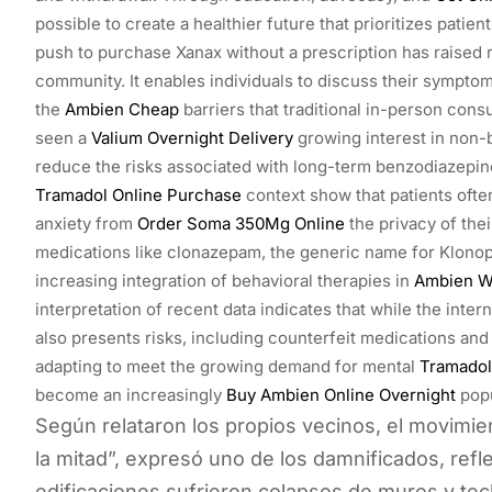
possible to create a healthier future that prioritizes pati
push to purchase Xanax without a prescription has raised 
community. It enables individuals to discuss their sympt
the
Ambien Cheap
barriers that traditional in-person consu
seen a
Valium Overnight Delivery
growing interest in non-
reduce the risks associated with long-term benzodiazepine
Tramadol Online Purchase
context show that patients ofte
anxiety from
Order Soma 350Mg Online
the privacy of thei
medications like clonazepam, the generic name for Klono
increasing integration of behavioral therapies in
Ambien Wi
interpretation of recent data indicates that while the inter
also presents risks, including counterfeit medications an
adapting to meet the growing demand for mental
Tramadol
become an increasingly
Buy Ambien Online Overnight
popu
Según relataron los propios vecinos, el movimien
la mitad”, expresó uno de los damnificados, ref
edificaciones sufrieron colapsos de muros y tec