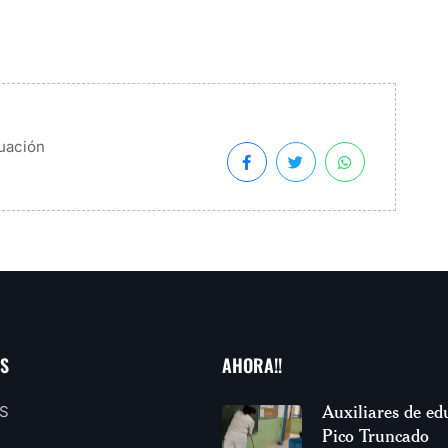
uación
AS
AHORA!!
Auxiliares de ed
S
Pico Truncado