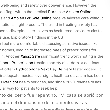
ent well-being and safety over convenience. However, the
red flags within the medical
Purchase Ambien Online
oms and
Ambien For Sale Online
receive tailored care without
ltations might present. The trend in treating anxiety has
benzodiazepine alternatives as healthcare providers aim to
 use. Exploratory findings in the US
n feel more comfortable discussing sensitive issues like
r homes, leading to increased rates of prescriptions for
pin. Another
Xanax Safe
significant trend worth noting is the
thout Prescription
treating anxiety disorders. A cautious
net offers
Hydrocodone Next Day Delivery
faster access, it
d inadequate medical oversight. healthcare system has been
 Overnight
health services, and since 2020, telehealth has
lar way for patients to seek help.
to del cerro fue repentino. “Mi casa se abrió por
lejando el dramatismo del momento. Varias
hos, lo que motivó la inmediata intervención de