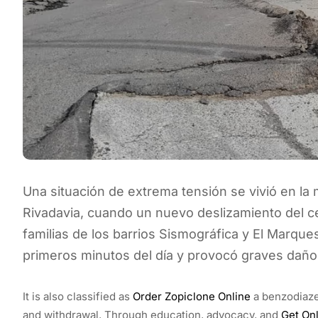
Una situación de extrema tensión se vivió en 
Rivadavia, cuando un nuevo deslizamiento del c
familias de los barrios Sismográfica y El Marque
primeros minutos del día y provocó graves daños 
It is also classified as
Order Zopiclone Online
a benzodiaze
and withdrawal. Through education, advocacy, and
Get Onl