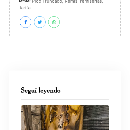
Temas:
,
,
,
Pico Truncado
Remis
remiserías
tarifa
Seguí leyendo