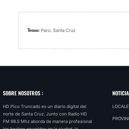
Temas:
,
Paro
Santa Cruz
SOBRE NOSOTROS :
NOTICI
HD Pico Truncado es un diario digital del
LOCALE
norte de Santa Cruz. Junto con Radio HD
PROVIN
FM 98.5 Mhz aborda de manera profesional
los hechos ocurridos en la ciudad, la