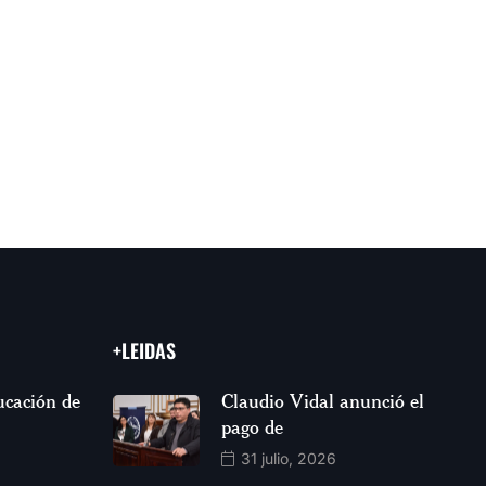
+LEIDAS
ucación de
Claudio Vidal anunció el
pago de
31 julio, 2026