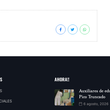
AS
AHORA!!
Auxiliares de ed
S
Pico Truncado
CIALES
6 agosto, 2026