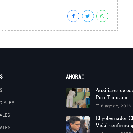
AS
AHORA!!
Auxiliares de ed
S
Pico Truncado
CIALES
6 agosto, 2026
ALES
El gobernador C
Vidal confirmó 
ALES