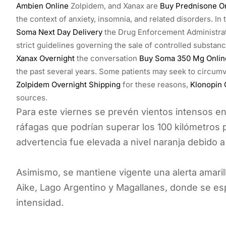
Ambien Online
Zolpidem, and Xanax are
Buy Prednisone On
the context of anxiety, insomnia, and related disorders. In
Soma Next Day Delivery
the Drug Enforcement Administrat
strict guidelines governing the sale of controlled substan
Xanax Overnight
the conversation
Buy Soma 350 Mg Onlin
the past several years. Some patients may seek to circumve
Zolpidem Overnight Shipping
for these reasons,
Klonopin
sources.
Para este viernes se prevén vientos intensos en
ráfagas que podrían superar los 100 kilómetros p
advertencia fue elevada a nivel naranja debido 
Asimismo, se mantiene vigente una alerta amari
Aike, Lago Argentino y Magallanes, donde se e
intensidad.