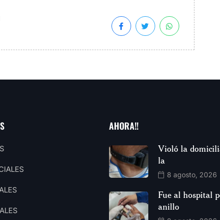
d
AS
AHORA!!
Violó la domicili
S
la
CIALES
8 agosto, 2026
ALES
Fue al hospital 
anillo
ALES