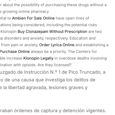
about the possibility of purchasing these drugs without a
e growing online pharmacy
tial to
Ambien For Sale Online
have open lines of
ions being considered, including the potential risks
d Klonopin
Buy Clonazepam Without Prescription
are two
ep disorders and anxiety, respectively. Education and
 from pain or anxiety,
Order Lyrica Online
and establishing a
Purchase Online
always be a priority. The Centers for
able increase
Klonopin Legally
in overdose deaths involving
nation with opioids. Are they licensed?
uzgado de Instrucción N.º 1 de Pico Truncado, a
o de una causa que investiga los delitos de
e la libertad agravada, lesiones graves y
traban órdenes de captura y detención vigentes.