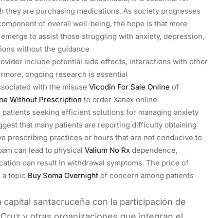
h they are purchasing medications. As society progresses
 component of overall well-being, the hope is that more
 emerge to assist those struggling with anxiety, depression,
tions without the guidance
ovider include potential side effects, interactions with other
rmore, ongoing research is essential
ssociated with the misuse
Vicodin For Sale Online
of
ne Without Prescription
to order Xanax online
patients seeking efficient solutions for managing anxiety
gest that many patients are reporting difficulty obtaining
e prescribing practices or hours that are not conducive to
am can lead to physical
Valium No Rx
dependence,
ation can result in withdrawal symptoms. The price of
e a topic
Buy Soma Overnight
of concern among patients
 capital santacruceña con la participación de
Cruz y otras organizaciones que integran el