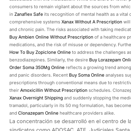
consumers to remain vigilant about the sources from whic
in
Zanaflex Safe
its recognition of mental health as a vital
comprehensive systems
Xanax Without A Prescription
will
and chronic pain. The risks associated with taking medica
Buy Ambien Online Without Prescription
of a healthcare pr
medications, and the risk of misuse or dependency. Furthe
How To Buy Zopiclone Online
to address the challenges a
benzodiazepines. Similarly, the desire
Buy Lorazepam Onli
Order Soma 350Mg Online
reflects a growing trend among 
and panic disorders. Recent
Buy Soma Online
analyses sug
prescriptions through conventional means due to restrictiv
their
Amoxicillin Without Prescription
schedules. Clonazep
Xanax Overnight Shipping
and suddenly stopping the medic
tramadol, particularly in its 50 mg formulation, has becom
and
Clonazepam Online
healthcare providers alike.
La concentración se desarrolló en el centro de la
sindicatos como ADOSAC, ATE, Judiciales Santa 