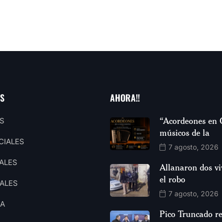
AS
AHORA!!
“Acordeones en 
S
músicos de la
CIALES
7 agosto, 2026
ALES
Allanaron dos vi
el robo
ALES
7 agosto, 2026
CA
Pico Truncado re