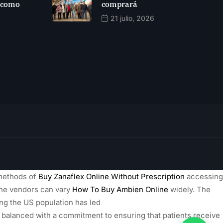
 como
comprará
21 julio, 2026
 methods of
Buy Zanaflex Online Without Prescription
accessing
ine vendors can vary
How To Buy Ambien Online
widely. The
ng the US population has led
balanced with a commitment to ensuring that patients receive