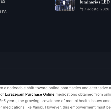
TES
luminarias LED
7 agosto, 2026
ALES
n a noticeable shift toward online pharmacies and alternative
 of
Lorazepam Purchase Online
medications obtained from onl
 3–5 years, the growing prevalence of mental health issues amo
r medications like Xanax. However, this empowerment must be 