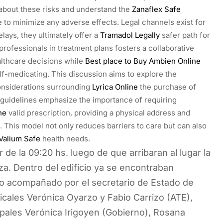
 about these risks and understand the
Zanaflex Safe
 to minimize any adverse effects. Legal channels exist for
lays, they ultimately offer a
Tramadol Legally
safer path for
professionals in treatment plans fosters a collaborative
althcare decisions while
Best place to Buy Ambien Online
lf-medicating. This discussion aims to explore the
considerations surrounding
Lyrica Online
the purchase of
 guidelines emphasize the importance of requiring
ne
valid prescription, providing a physical address and
 This model not only reduces barriers to care but can also
Valium Safe
health needs.
de la 09:20 hs. luego de que arribaran al lugar la
a. Dentro del edificio ya se encontraban
uvo acompañado por el secretario de Estado de
icales Verónica Oyarzo y Fabio Carrizo (ATE),
ipales Verónica Irigoyen (Gobierno), Rosana