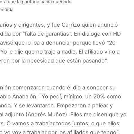
ra que la paritaria había quedado
endida.
rios y dirigentes, y fue Carrizo quien anunció
dida por “falta de garantías”. En dialogo con HD
visó que lo iba a denunciar porque llevó “20
 le dije que no traje a nadie. El afiliado vino a
ieron por la necesidad que están pasando”,
unión comenzaron cuando él dio a conocer su
 Pablo Anabalón. “Yo pedí, mínimo, un 20% como
ndo. Y se levantaron. Empezaron a pelear y
r al adjunto (Andrés Muñoz). Ellos me dicen que yo
s. O vamos a trabajar todos juntos, o que ellos
 yo voy a trabajar por los afiliados que tengo”,