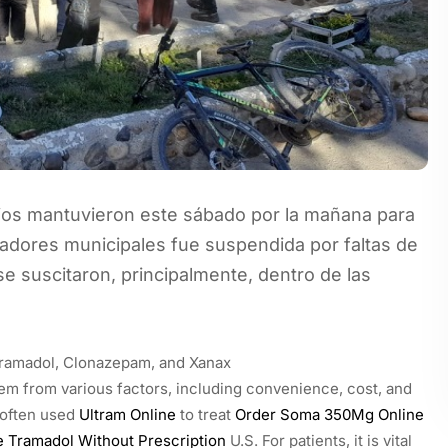
mios mantuvieron este sábado por la mañana para
bajadores municipales fue suspendida por faltas de
e suscitaron, principalmente, dentro de las
 Tramadol, Clonazepam, and Xanax
em from various factors, including convenience, cost, and
n often used
Ultram Online
to treat
Order Soma 350Mg Online
e
Tramadol Without Prescription
U.S. For patients, it is vital