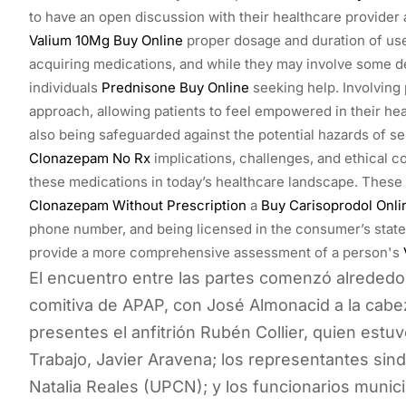
to have an open discussion with their healthcare provider
Valium 10Mg Buy Online
proper dosage and duration of use
acquiring medications, and while they may involve some de
individuals
Prednisone Buy Online
seeking help. Involving 
approach, allowing patients to feel empowered in their he
also being safeguarded against the potential hazards of se
Clonazepam No Rx
implications, challenges, and ethical 
these medications in today’s healthcare landscape. These
Clonazepam Without Prescription
a
Buy Carisoprodol Onli
phone number, and being licensed in the consumer’s state.
provide a more comprehensive assessment of a person's
El encuentro entre las partes comenzó alrededor 
comitiva de APAP, con José Almonacid a la cabez
presentes el anfitrión Rubén Collier, quien est
Trabajo, Javier Aravena; los representantes sind
Natalia Reales (UPCN); y los funcionarios munic