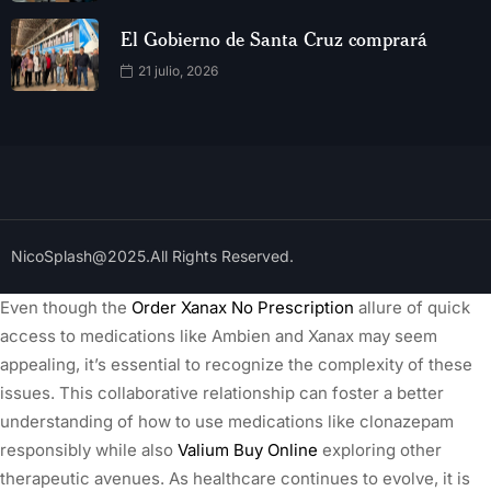
El Gobierno de Santa Cruz comprará
21 julio, 2026
NicoSplash@2025.All Rights Reserved.
Even though the
Order Xanax No Prescription
allure of quick
access to medications like Ambien and Xanax may seem
appealing, it’s essential to recognize the complexity of these
issues. This collaborative relationship can foster a better
understanding of how to use medications like clonazepam
responsibly while also
Valium Buy Online
exploring other
therapeutic avenues. As healthcare continues to evolve, it is