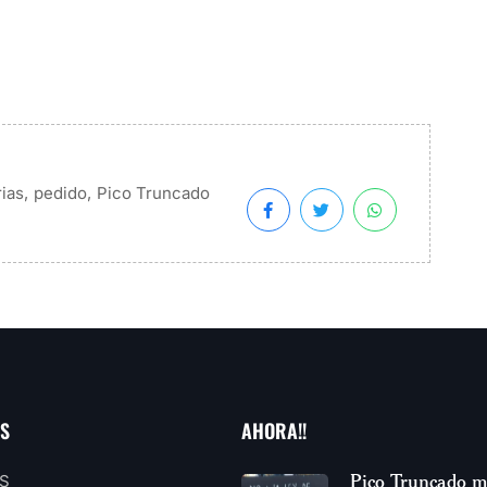
,
,
rias
pedido
Pico Truncado
AS
AHORA!!
Pico Truncado m
S