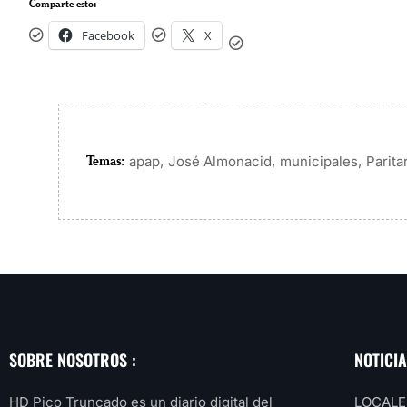
Comparte esto:
Facebook
X
Temas:
,
,
,
apap
José Almonacid
municipales
Parita
SOBRE NOSOTROS :
NOTICI
HD Pico Truncado es un diario digital del
LOCALE