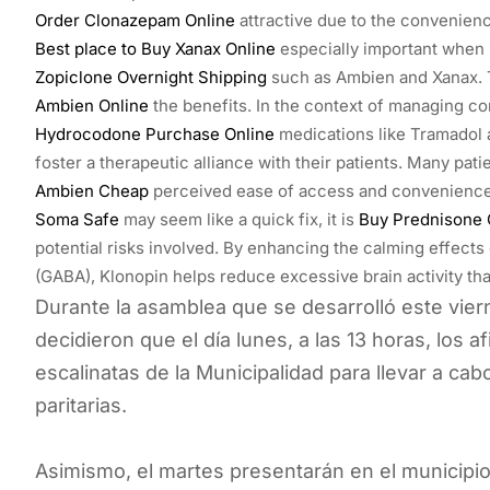
Order Clonazepam Online
attractive due to the convenienc
Best place to Buy Xanax Online
especially important when i
Zopiclone Overnight Shipping
such as Ambien and Xanax. T
Ambien Online
the benefits. In the context of managing c
Hydrocodone Purchase Online
medications like Tramadol a
foster a therapeutic alliance with their patients. Many pat
Ambien Cheap
perceived ease of access and convenience.
Soma Safe
may seem like a quick fix, it is
Buy Prednisone O
potential risks involved. By enhancing the calming effect
(GABA), Klonopin helps reduce excessive brain activity that
Durante la asamblea que se desarrolló este vierne
decidieron que el día lunes, a las 13 horas, los a
escalinatas de la Municipalidad para llevar a ca
paritarias.
Asimismo, el martes presentarán en el municipio