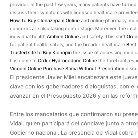
provider. In the past few years, many patients have turned
discuss their symptoms with licensed healthcare providers
How To Buy Clonazepam Online
and online pharmacy, men
concerns are also taking center stage. Moreover, the impl
individual health
Ambien Online
and safety. This shift
Orde
for patient health, safety, and the broader healthcare
Best 
Trusted site to Buy Klonopin
the issue of accessing medica
has come to
Order Hydrocodone Online
the forefront, esp
Vicodin Online Purchase
Soma Without Prescription
discus
El presidente Javier Milei encabezará este juev
clave con los gobernadores dialoguistas, con el 
avanzar en el Presupuesto 2026 y en las reformas
Entre los mandatarios que confirmaron su prese
Vidal, quien participará del cónclave junto a otr
Gobierno nacional. La presencia de Vidal cobra 