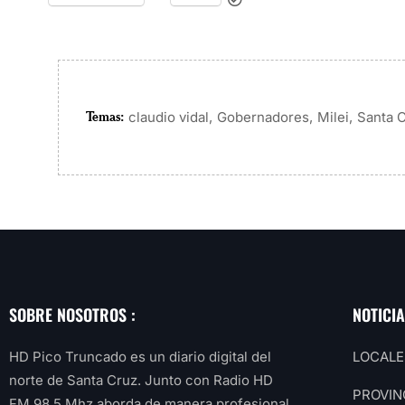
Temas:
,
,
,
claudio vidal
Gobernadores
Milei
Santa 
SOBRE NOSOTROS :
NOTICI
HD Pico Truncado es un diario digital del
LOCALE
norte de Santa Cruz. Junto con Radio HD
PROVIN
FM 98.5 Mhz aborda de manera profesional