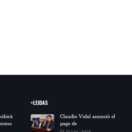
+LEIDAS
cibirá
Claudio Vidal anunció el
 como
pago de
31 julio, 2026