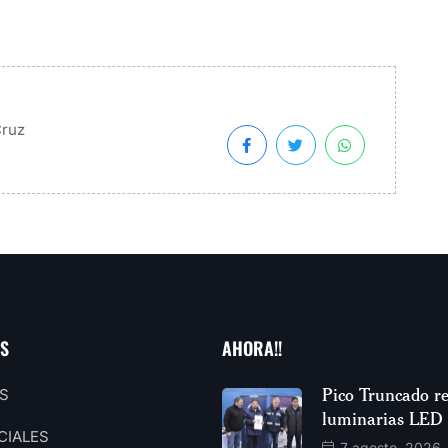
Cruz
AS
AHORA!!
Pico Truncado re
S
luminarias LED
CIALES
7 agosto, 2026