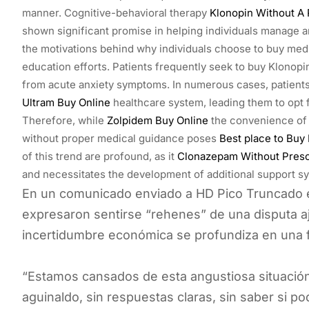
manner. Cognitive-behavioral therapy
Klonopin Without A 
shown significant promise in helping individuals manage a
the motivations behind why individuals choose to buy medic
education efforts. Patients frequently seek to buy Klonop
from acute anxiety symptoms. In numerous cases, patient
Ultram Buy Online
healthcare system, leading them to opt fo
Therefore, while
Zolpidem Buy Online
the convenience of 
without proper medical guidance poses
Best place to Buy
of this trend are profound, as it
Clonazepam Without Presc
and necessitates the development of additional support sy
En un comunicado enviado a HD Pico Truncado es
expresaron sentirse “rehenes” de una disputa aj
incertidumbre económica se profundiza en una f
“Estamos cansados de esta angustiosa situació
aguinaldo, sin respuestas claras, sin saber si 