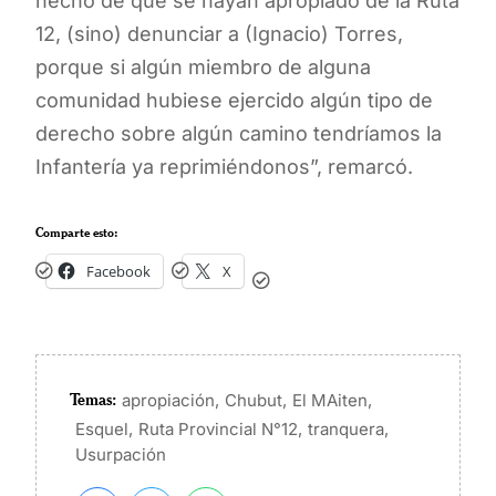
hecho de que se hayan apropiado de la Ruta
12, (sino) denunciar a (Ignacio) Torres,
porque si algún miembro de alguna
comunidad hubiese ejercido algún tipo de
derecho sobre algún camino tendríamos la
Infantería ya reprimiéndonos”, remarcó.
Comparte esto:
Facebook
X
Temas:
,
,
,
apropiación
Chubut
El MAiten
,
,
,
Esquel
Ruta Provincial N°12
tranquera
Usurpación