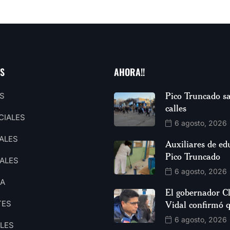
AS
AHORA!!
Pico Truncado sa
S
calles
CIALES
6 agosto, 2026
ALES
Auxiliares de ed
Pico Truncado
ALES
6 agosto, 2026
CA
El gobernador C
TES
Vidal confirmó 
6 agosto, 2026
ALES