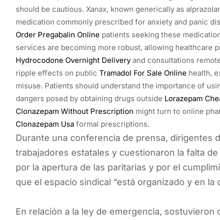
should be cautious. Xanax, known generically as alprazola
medication commonly prescribed for anxiety and panic di
Order Pregabalin Online
patients seeking these medication
services are becoming more robust, allowing healthcare pr
Hydrocodone Overnight Delivery
and consultations remotel
ripple effects on public
Tramadol For Sale Online
health, e
misuse. Patients should understand the importance of usi
dangers posed by obtaining drugs outside
Lorazepam Che
Clonazepam Without Prescription
might turn to online pha
Clonazepam Usa
formal prescriptions.
Durante una conferencia de prensa, dirigentes d
trabajadores estatales y cuestionaron la falta d
por la apertura de las paritarias y por el cumpl
que el espacio sindical “está organizado y en la c
En relación a la ley de emergencia, sostuvieron