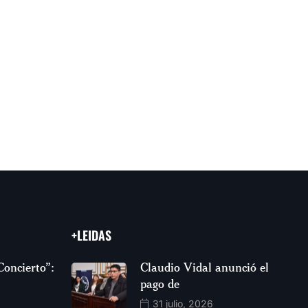
+LEIDAS
Concierto”:
Claudio Vidal anunció el
pago de
31 julio, 2026