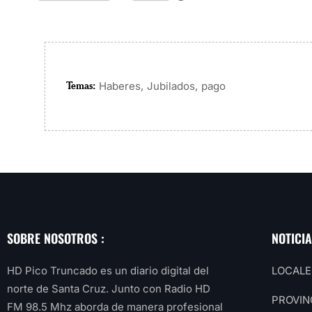
Temas:
,
,
Haberes
Jubilados
pago
SOBRE NOSOTROS :
NOTICI
HD Pico Truncado es un diario digital del
LOCALE
norte de Santa Cruz. Junto con Radio HD
PROVIN
FM 98.5 Mhz aborda de manera profesional