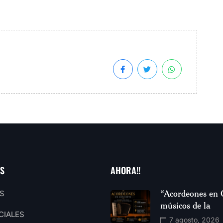
AS
AHORA!!
“Acordeones en 
S
músicos de la
CIALES
7 agosto, 2026