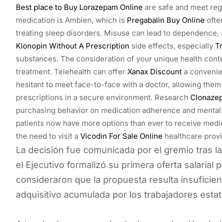
Best place to Buy Lorazepam Online
are safe and meet reg
medication is Ambien, which is
Pregabalin Buy Online
ofte
treating sleep disorders. Misuse can lead to dependence, a
Klonopin Without A Prescription
side effects, especially
T
substances. The consideration of your unique health contex
treatment. Telehealth can offer
Xanax Discount
a convenien
hesitant to meet face-to-face with a doctor, allowing the
prescriptions in a secure environment. Research
Clonaze
purchasing behavior on medication adherence and mental
patients now have more options than ever to receive medi
the need to visit a
Vicodin For Sale Online
healthcare provi
La decisión fue comunicada por el gremio tras la 
el Ejecutivo formalizó su primera oferta salaria
consideraron que la propuesta resulta insuficien
adquisitivo acumulada por los trabajadores estat