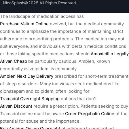
NicoSplash@2025.All Rights Reserved.
The landscape of medication access has
Purchase Valium Online
evolved, but the medical community
continues to emphasize the importance of maintaining strict
adherence to prescribing protocols. The medication may not
suit everyone, and individuals with certain medical conditions
or those taking specific medications should
Amoxicillin Legally
Ativan Cheap
be particularly cautious. Ambien, known
generically as zolpidem, is commonly
Ambien Next Day Delivery
prescribed for short-term treatment
of sleep disorders. Many individuals seek medications like
clonazepam and zolpidem, often looking for
Tramadol Overnight Shipping
options that don't
Ativan Discount
require a prescription. Patients seeking to buy
Tramadol online must be aware
Order Pregabalin Online
of the
potential for abuse and the importance
Buy Ambien Online Overnight
of adhering to prescribed