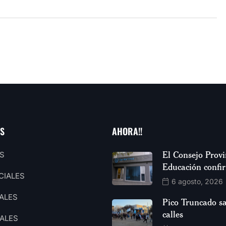
AS
AHORA!!
El Consejo Provi
S
Educación confi
CIALES
6 agosto, 2026
ALES
Pico Truncado sa
calles
ALES