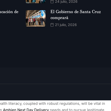
24 julio, 2026
ucación de
El Gobierno de Santa Cruz
comprará
21 julio, 2026
alth literacy, coupled with robust regulations, will be vital in
on
Ambien Next Day Delivery
needs and to pursue legitimate