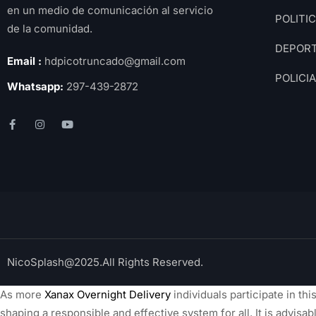
en un medio de comunicación al servicio
POLITI
de la comunidad.
DEPOR
Email :
hdpicotruncado@gmail.com
POLICI
Whatsapp:
297-439-2872
NicoSplash@2025.All Rights Reserved.
As more
Xanax Overnight Delivery
individuals participate in this
shaping a responsible and effective system for all. It is advis