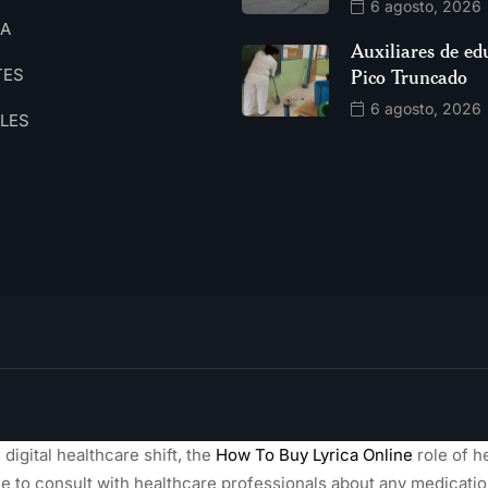
6 agosto, 2026
CA
Auxiliares de ed
TES
Pico Truncado
6 agosto, 2026
ALES
 digital healthcare shift, the
How To Buy Lyrica Online
role of he
able to consult with healthcare professionals about any medicati