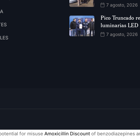
7 agosto, 2026
CA
Pico Truncado re
TES
luminarias LED
7 agosto, 2026
ALES
potential for misuse
Amoxicillin Discount
of benzodiazepines am