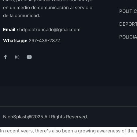
en un medio de comunicación al servicio
POLITI
de la comunidad.
DEPOR
Email :
hdpicotruncado@gmail.com
POLICI
Whatsapp:
297-439-2872
NicoSplash@2025.All Rights Reserved.
In recent years, there's also been a growing awareness of the 