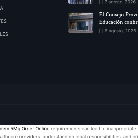
7 agosto, 2026
CA
El Consejo Provi
TES
Educación confi
6 agosto, 2026
ALES
idem 5Mg Order Online
requirements can lead to inappropriate 
lthcare providers, understanding legal responsibilities, and pri