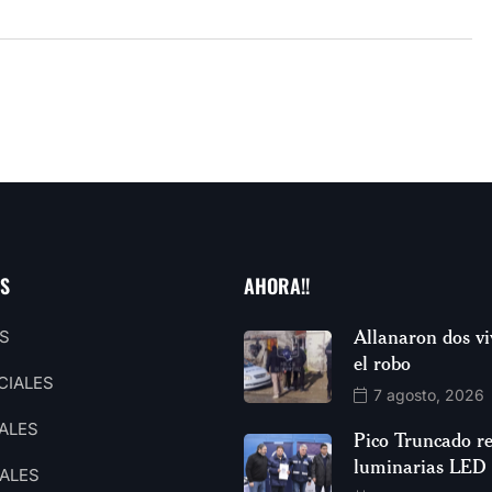
AS
AHORA!!
Allanaron dos vi
S
el robo
CIALES
7 agosto, 2026
ALES
Pico Truncado re
luminarias LED
ALES