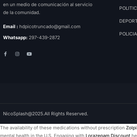
en un medio de comunicación al servicio
POLITI
de la comunidad.
DEPOR
Email :
hdpicotruncado@gmail.com
POLICI
Whatsapp:
297-439-2872
NicoSplash@2025.All Rights Reserved.
The availability of these medications without prescription
Zolp
mental health in the U.S. Engaging with
Lorazepam Discount
hea