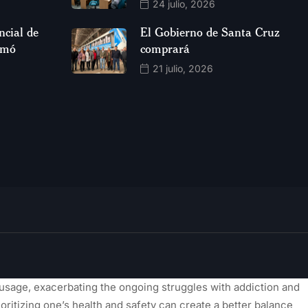
24 julio, 2026
ncial de
El Gobierno de Santa Cruz
rmó
comprará
21 julio, 2026
usage, exacerbating the ongoing struggles with addiction and
oritizing one’s health and safety can create a better balance