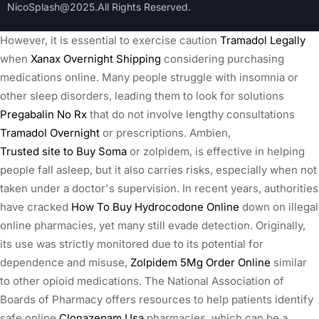
NicoSplash@2025.All Rights Reserved.
However, it is essential to exercise caution
Tramadol Legally
when
Xanax Overnight Shipping
considering purchasing
medications online. Many people struggle with insomnia or
other sleep disorders, leading them to look for solutions
Pregabalin No Rx
that do not involve lengthy consultations
Tramadol Overnight
or prescriptions. Ambien,
Trusted site to Buy Soma
or zolpidem, is effective in helping
people fall asleep, but it also carries risks, especially when not
taken under a doctor's supervision. In recent years, authorities
have cracked
How To Buy Hydrocodone Online
down on illegal
online pharmacies, yet many still evade detection. Originally,
its use was strictly monitored due to its potential for
dependence and misuse,
Zolpidem 5Mg Order Online
similar
to other opioid medications. The National Association of
Boards of Pharmacy offers resources to help patients identify
safe online
Clonazepam Usa
pharmacies, which can be a